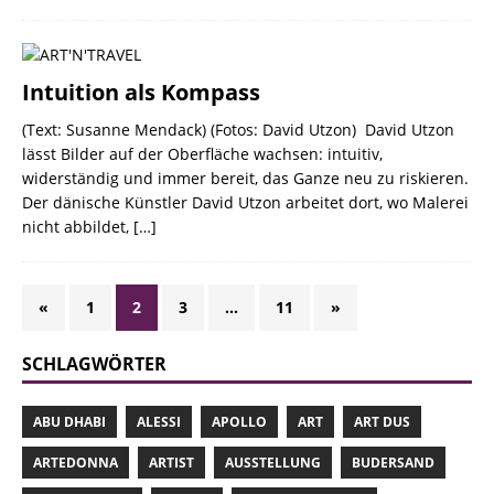
Intuition als Kompass
(Text: Susanne Mendack) (Fotos: David Utzon) David Utzon
lässt Bilder auf der Oberfläche wachsen: intuitiv,
widerständig und immer bereit, das Ganze neu zu riskieren.
Der dänische Künstler David Utzon arbeitet dort, wo Malerei
nicht abbildet,
[…]
«
1
2
3
…
11
»
SCHLAGWÖRTER
ABU DHABI
ALESSI
APOLLO
ART
ART DUS
ARTEDONNA
ARTIST
AUSSTELLUNG
BUDERSAND