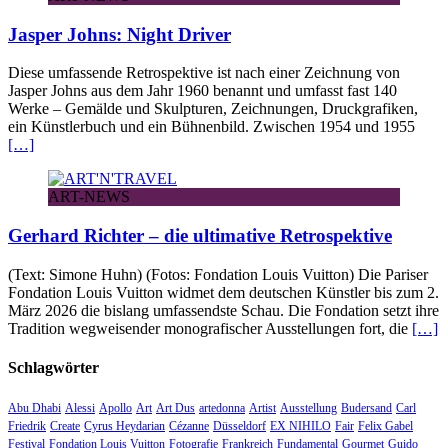
Jasper Johns: Night Driver
Diese umfassende Retrospektive ist nach einer Zeichnung von
Jasper Johns aus dem Jahr 1960 benannt und umfasst fast 140
Werke – Gemälde und Skulpturen, Zeichnungen, Druckgrafiken,
ein Künstlerbuch und ein Bühnenbild. Zwischen 1954 und 1955
[…]
ART-NEWS
Gerhard Richter – die ultimative Retrospektive
(Text: Simone Huhn) (Fotos: Fondation Louis Vuitton) Die Pariser
Fondation Louis Vuitton widmet dem deutschen Künstler bis zum 2.
März 2026 die bislang umfassendste Schau. Die Fondation setzt ihre
Tradition wegweisender monografischer Ausstellungen fort, die
[…]
Schlagwörter
Abu Dhabi
Alessi
Apollo
Art
Art Dus
artedonna
Artist
Ausstellung
Budersand
Carl
Friedrik
Create
Cyrus Heydarian
Cézanne
Düsseldorf
EX NIHILO
Fair
Felix Gabel
Festival
Fondation Louis Vuitton
Fotografie
Frankreich
Fundamental
Gourmet
Guido