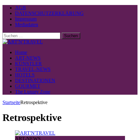
AGB
DATENSCHUTZERKLÄRUNG
Impressum
Mediadaten
Suchen
nach:
Home
ART-NEWS
KÜNSTLER
TRAVEL-NEWS
HOTELS
DESTINATIONEN
GOURMET
The Luxury Zone
Startseite
Retrospektive
Retrospektive
ART-NEWS