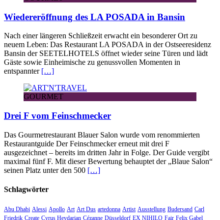
Wiedereröffnung des LA POSADA in Bansin
Nach einer längeren Schließzeit erwacht ein besonderer Ort zu
neuem Leben: Das Restaurant LA POSADA in der Ostseeresidenz
Bansin der SEETELHOTELS öffnet wieder seine Türen und lädt
Gäste sowie Einheimische zu genussvollen Momenten in
entspannter
[…]
GOURMET
Drei F vom Feinschmecker
Das Gourmetrestaurant Blauer Salon wurde vom renommierten
Restaurantguide Der Feinschmecker erneut mit drei F
ausgezeichnet – bereits im dritten Jahr in Folge. Der Guide vergibt
maximal fünf F. Mit dieser Bewertung behauptet der „Blaue Salon“
seinen Platz unter den 500
[…]
Schlagwörter
Abu Dhabi
Alessi
Apollo
Art
Art Dus
artedonna
Artist
Ausstellung
Budersand
Carl
Friedrik
Create
Cyrus Heydarian
Cézanne
Düsseldorf
EX NIHILO
Fair
Felix Gabel