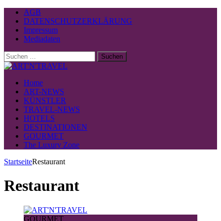
AGB
DATENSCHUTZERKLÄRUNG
Impressum
Mediadaten
Suchen
nach:
Home
ART-NEWS
KÜNSTLER
TRAVEL-NEWS
HOTELS
DESTINATIONEN
GOURMET
The Luxury Zone
Startseite
Restaurant
Restaurant
GOURMET