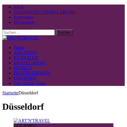
AGB
DATENSCHUTZERKLÄRUNG
Impressum
Mediadaten
Suchen
nach:
Home
ART-NEWS
KÜNSTLER
TRAVEL-NEWS
HOTELS
DESTINATIONEN
GOURMET
The Luxury Zone
Startseite
Düsseldorf
Düsseldorf
GOURMET