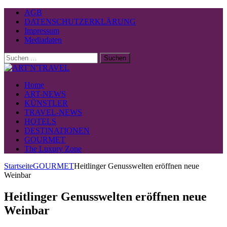
AGB
DATENSCHUTZERKLÄRUNG
Impressum
Mediadaten
Suchen
nach:
Home
ART-NEWS
KÜNSTLER
TRAVEL-NEWS
HOTELS
DESTINATIONEN
GOURMET
The Luxury Zone
Startseite
GOURMET
Heitlinger Genusswelten eröffnen neue
Weinbar
Heitlinger Genusswelten eröffnen neue
Weinbar