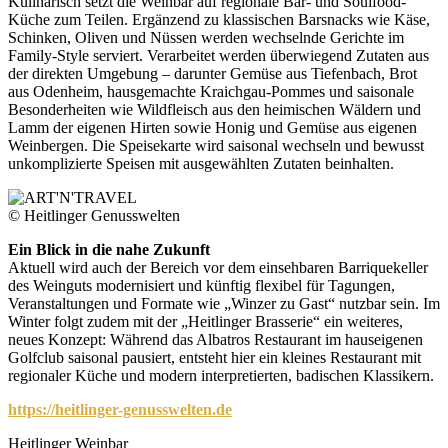
Kulinarisch setzt die Weinbar auf regionale Bar- und Soulfood-
Küche zum Teilen. Ergänzend zu klassischen Barsnacks wie Käse,
Schinken, Oliven und Nüssen werden wechselnde Gerichte im
Family-Style serviert. Verarbeitet werden überwiegend Zutaten aus
der direkten Umgebung – darunter Gemüse aus Tiefenbach, Brot
aus Odenheim, hausgemachte Kraichgau-Pommes und saisonale
Besonderheiten wie Wildfleisch aus den heimischen Wäldern und
Lamm der eigenen Hirten sowie Honig und Gemüse aus eigenen
Weinbergen. Die Speisekarte wird saisonal wechseln und bewusst
unkomplizierte Speisen mit ausgewählten Zutaten beinhalten.
© Heitlinger Genusswelten
Ein Blick in die nahe Zukunft
Aktuell wird auch der Bereich vor dem einsehbaren Barriquekeller
des Weinguts modernisiert und künftig flexibel für Tagungen,
Veranstaltungen und Formate wie „Winzer zu Gast“ nutzbar sein. Im
Winter folgt zudem mit der „Heitlinger Brasserie“ ein weiteres,
neues Konzept: Während das Albatros Restaurant im hauseigenen
Golfclub saisonal pausiert, entsteht hier ein kleines Restaurant mit
regionaler Küche und modern interpretierten, badischen Klassikern.
https://heitlinger-genusswelten.de
Heitlinger Weinbar