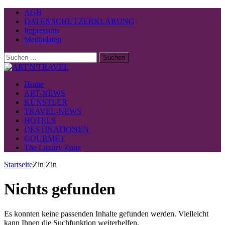
AGB
DATENSCHUTZERKLÄRUNG
Impressum
Mediadaten
Suchen
nach:
Home
ART-NEWS
KÜNSTLER
TRAVEL-NEWS
HOTELS
DESTINATIONEN
GOURMET
The Luxury Zone
Startseite
Zin Zin
Nichts gefunden
Es konnten keine passenden Inhalte gefunden werden. Vielleicht
kann Ihnen die Suchfunktion weiterhelfen.