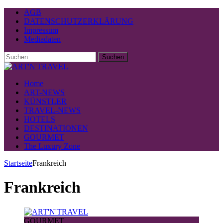
AGB
DATENSCHUTZERKLÄRUNG
Impressum
Mediadaten
Suchen
nach:
Home
ART-NEWS
KÜNSTLER
TRAVEL-NEWS
HOTELS
DESTINATIONEN
GOURMET
The Luxury Zone
Startseite
Frankreich
Frankreich
GOURMET