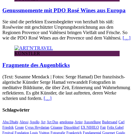
Genussmomente mit PDO Rosé Wines aus Europa
Sie sind die perfekten Essensbegleiter von herzhaft bis süß:
Roséweine mit geschützter Ursprungsbezeichnung aus den
Regionen Provence und Valtènesi bringen Vielfalt und Frische. So
wie die PDO Rosé Wines aus der Provence und dem Valtènesi.
[…]
KÜNSTLER
Fragmente des Augenblicks
(Text: Susanne Mendack | Fotos: Serge Hamad) Der französisch-
algerische Künstler Serge Hamad verwandelt Fotografien in
meditative Bildräume, die über Zeit, Erinnerung und Wahrnehmung
reflektieren. Es gibt Künstler, die laut auftreten, deren Werke
schreien und fordern.
[…]
Schlagwörter
Abu Dhabi
Alessi
Apollo
Art
Art Dus
artedonna
Artist
Ausstellung
Budersand
Carl
Friedrik
Create
Cyrus Heydarian
Cézanne
Düsseldorf
EX NIHILO
Fair
Felix Gabel
Festival
Fondation Louis Vuitton
Fotografie
Frankreich
Fundamental
Gourmet
Guido