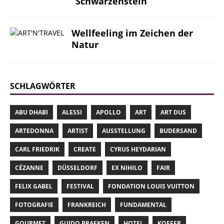
Schwarzenstein
Wellfeeling im Zeichen der
Natur
SCHLAGWÖRTER
ABU DHABI
ALESSI
APOLLO
ART
ART DUS
ARTEDONNA
ARTIST
AUSSTELLUNG
BUDERSAND
CARL FRIEDRIK
CREATE
CYRUS HEYDARIAN
CÉZANNE
DÜSSELDORF
EX NIHILO
FAIR
FELIX GABEL
FESTIVAL
FONDATION LOUIS VUITTON
FOTOGRAFIE
FRANKREICH
FUNDAMENTAL
GOURMET
GUIDO BRAEKEN
HOTEL
KOFFER