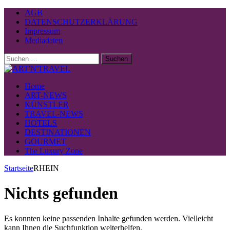
AGB
DATENSCHUTZERKLÄRUNG
Impressum
Mediadaten
Suchen
nach:
Home
ART-NEWS
KÜNSTLER
TRAVEL-NEWS
HOTELS
DESTINATIONEN
GOURMET
The Luxury Zone
Startseite
RHEIN
Nichts gefunden
Es konnten keine passenden Inhalte gefunden werden. Vielleicht
kann Ihnen die Suchfunktion weiterhelfen.