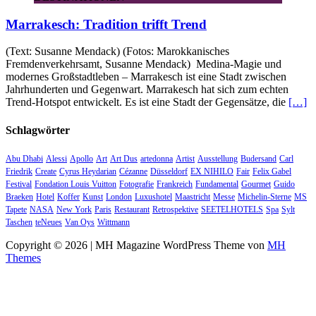
Marrakesch: Tradition trifft Trend
(Text: Susanne Mendack) (Fotos: Marokkanisches
Fremdenverkehrsamt, Susanne Mendack) Medina-Magie und
modernes Großstadtleben – Marrakesch ist eine Stadt zwischen
Jahrhunderten und Gegenwart. Marrakesch hat sich zum echten
Trend-Hotspot entwickelt. Es ist eine Stadt der Gegensätze, die
[…]
Schlagwörter
Abu Dhabi
Alessi
Apollo
Art
Art Dus
artedonna
Artist
Ausstellung
Budersand
Carl
Friedrik
Create
Cyrus Heydarian
Cézanne
Düsseldorf
EX NIHILO
Fair
Felix Gabel
Festival
Fondation Louis Vuitton
Fotografie
Frankreich
Fundamental
Gourmet
Guido
Braeken
Hotel
Koffer
Kunst
London
Luxushotel
Maastricht
Messe
Michelin-Sterne
MS
Tapete
NASA
New York
Paris
Restaurant
Retrospektive
SEETELHOTELS
Spa
Sylt
Taschen
teNeues
Van Oys
Wittmann
Copyright © 2026 | MH Magazine WordPress Theme von
MH
Themes