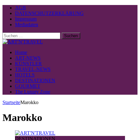
AGB
DATENSCHUTZERKLÄRUNG
Impressum
Mediadaten
Suchen
nach:
Home
ART-NEWS
KÜNSTLER
TRAVEL-NEWS
HOTELS
DESTINATIONEN
GOURMET
The Luxury Zone
Startseite
Marokko
Marokko
DESTINATIONEN