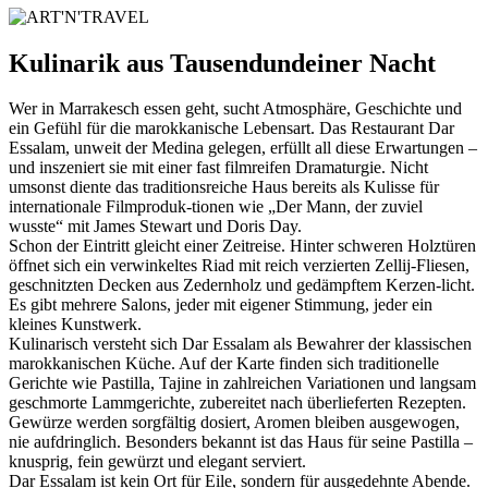
Kulinarik aus Tausendundeiner Nacht
Wer in Marrakesch essen geht, sucht Atmosphäre, Geschichte und
ein Gefühl für die marokkanische Lebensart. Das Restaurant Dar
Essalam, unweit der Medina gelegen, erfüllt all diese Erwartungen –
und inszeniert sie mit einer fast filmreifen Dramaturgie. Nicht
umsonst diente das traditionsreiche Haus bereits als Kulisse für
internationale Filmproduk-tionen wie „Der Mann, der zuviel
wusste“ mit James Stewart und Doris Day.
Schon der Eintritt gleicht einer Zeitreise. Hinter schweren Holztüren
öffnet sich ein verwinkeltes Riad mit reich verzierten Zellij-Fliesen,
geschnitzten Decken aus Zedernholz und gedämpftem Kerzen-licht.
Es gibt mehrere Salons, jeder mit eigener Stimmung, jeder ein
kleines Kunstwerk.
Kulinarisch versteht sich Dar Essalam als Bewahrer der klassischen
marokkanischen Küche. Auf der Karte finden sich traditionelle
Gerichte wie Pastilla, Tajine in zahlreichen Variationen und langsam
geschmorte Lammgerichte, zubereitet nach überlieferten Rezepten.
Gewürze werden sorgfältig dosiert, Aromen bleiben ausgewogen,
nie aufdringlich. Besonders bekannt ist das Haus für seine Pastilla –
knusprig, fein gewürzt und elegant serviert.
Dar Essalam ist kein Ort für Eile, sondern für ausgedehnte Abende.