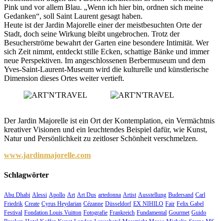
Pink und vor allem Blau. „Wenn ich hier bin, ordnen sich meine
Gedanken“, soll Saint Laurent gesagt haben.
Heute ist der Jardin Majorelle einer der meistbesuchten Orte der
Stadt, doch seine Wirkung bleibt ungebrochen. Trotz der
Besucherströme bewahrt der Garten eine besondere Intimität. Wer
sich Zeit nimmt, entdeckt stille Ecken, schattige Bänke und immer
neue Perspektiven. Im angeschlossenen Berbermuseum und dem
Yves-Saint-Laurent-Museum wird die kulturelle und künstlerische
Dimension dieses Ortes weiter vertieft.
Der Jardin Majorelle ist ein Ort der Kontemplation, ein Vermächtnis
kreativer Visionen und ein leuchtendes Beispiel dafür, wie Kunst,
Natur und Persönlichkeit zu zeitloser Schönheit verschmelzen.
www.jardinmajorelle.com
Schlagwörter
Abu Dhabi
Alessi
Apollo
Art
Art Dus
artedonna
Artist
Ausstellung
Budersand
Carl
Friedrik
Create
Cyrus Heydarian
Cézanne
Düsseldorf
EX NIHILO
Fair
Felix Gabel
Festival
Fondation Louis Vuitton
Fotografie
Frankreich
Fundamental
Gourmet
Guido