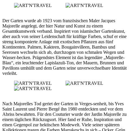
Der Garten wurde ab 1923 vom französischen Maler Jacques
Majorelle angelegt, der hier Natur und Kunst zu einem
Gesamtkunstwerk verband. Inspiriert von islamischer Gartenkunst,
aber auch von seiner Leidenschaft für kräftige Farben, schuf er eine
streng komponierte Anlage mit exotischen Pflanzen aus fünf
Kontinenten. Palmen, Kakteen, Bougainvilleen, Bambus und
Seerosen wechseln sich ab, durchzogen von schmalen Wegen und
Wasser-becken. Prägendstes Element ist das legendäre „Majorelle-
Blau“, ein leuchtender Lapislazuli-Ton, der Mauern, Brunnen und
Pavillons umhüllt und dem Garten seine unverwechselbare Identität
verleiht.
Nach Majorelles Tod geriet der Garten in Verges-senheit, bis Yves
Saint Laurent und Pierre Bergé ihn 1980 entdeckten und vor dem
Abriss bewahrten. Für den Couturier wurde der Jardin Majorelle zu
einem täglichen Rückzugsort. Hier fand er Ruhe, Inspiration und
einen Gegenpol zur hektischen Modewelt. Viele seiner späteren
Kollektionen tragen die Farben Marrakeschs in sich – Ocker, Grün,