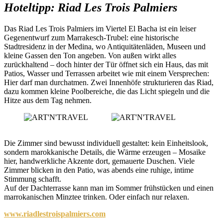
Hoteltipp:
Riad Les Trois Palmiers
Das Riad Les Trois Palmiers im Viertel El Bacha ist ein leiser
Gegenentwurf zum Marrakesch-Trubel: eine historische
Stadtresidenz in der Medina, wo Antiquitätenläden, Museen und
kleine Gassen den Ton angeben. Von außen wirkt alles
zurückhaltend – doch hinter der Tür öffnet sich ein Haus, das mit
Patios, Wasser und Terrassen arbeitet wie mit einem Versprechen:
Hier darf man durchatmen. Zwei Innenhöfe strukturieren das Riad,
dazu kommen kleine Poolbereiche, die das Licht spiegeln und die
Hitze aus dem Tag nehmen.
Die Zimmer sind bewusst individuell gestaltet: kein Einheitslook,
sondern marokkanische Details, die Wärme erzeugen – Mosaike
hier, handwerkliche Akzente dort, gemauerte Duschen. Viele
Zimmer blicken in den Patio, was abends eine ruhige, intime
Stimmung schafft.
Auf der Dachterrasse kann man im Sommer frühstücken und einen
marrokanischen Minztee trinken. Oder einfach nur relaxen.
www.riadlestroispalmiers.com