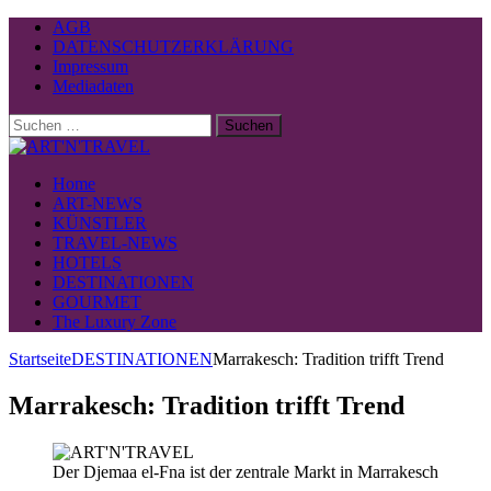
AGB
DATENSCHUTZERKLÄRUNG
Impressum
Mediadaten
Suchen
nach:
Home
ART-NEWS
KÜNSTLER
TRAVEL-NEWS
HOTELS
DESTINATIONEN
GOURMET
The Luxury Zone
Startseite
DESTINATIONEN
Marrakesch: Tradition trifft Trend
Marrakesch: Tradition trifft Trend
Der Djemaa el-Fna ist der zentrale Markt in Marrakesch