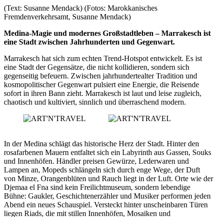
(Text: Susanne Mendack) (Fotos: Marokkanisches
Fremdenverkehrsamt, Susanne Mendack)
Medina-Magie und modernes Großstadtleben – Marrakesch ist
eine Stadt zwischen Jahrhunderten und Gegenwart.
Marrakesch hat sich zum echten Trend-Hotspot entwickelt. Es ist
eine Stadt der Gegensätze, die nicht kollidieren, sondern sich
gegenseitig befeuern. Zwischen jahrhundertealter Tradition und
kosmopolitischer Gegenwart pulsiert eine Energie, die Reisende
sofort in ihren Bann zieht. Marrakesch ist laut und leise zugleich,
chaotisch und kultiviert, sinnlich und überraschend modern.
In der Medina schlägt das historische Herz der Stadt. Hinter den
rosafarbenen Mauern entfaltet sich ein Labyrinth aus Gassen, Souks
und Innenhöfen. Händler preisen Gewürze, Lederwaren und
Lampen an, Mopeds schlängeln sich durch enge Wege, der Duft
von Minze, Orangenblüten und Rauch liegt in der Luft. Orte wie der
Djemaa el Fna sind kein Freilichtmuseum, sondern lebendige
Bühne: Gaukler, Geschichtenerzähler und Musiker performen jeden
Abend ein neues Schauspiel. Versteckt hinter unscheinbaren Türen
liegen Riads, die mit stillen Innenhöfen, Mosaiken und