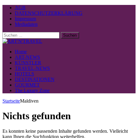
AGB
DATENSCHUTZERKLÄRUNG
Impressum
Mediadaten
Suchen
nach:
Home
ART-NEWS
KÜNSTLER
TRAVEL-NEWS
HOTELS
DESTINATIONEN
GOURMET
The Luxury Zone
Startseite
Maldiven
Nichts gefunden
Es konnten keine passenden Inhalte gefunden werden. Vielleicht
kann Ihnen die Suchfunktion weiterhelfen.