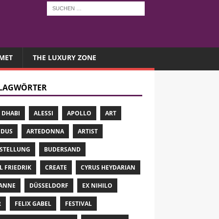
MET
THE LUXURY ZONE
LAGWÖRTER
 DHABI
ALESSI
APOLLO
ART
 DUS
ARTEDONNA
ARTIST
STELLUNG
BUDERSAND
L FRIEDRIK
CREATE
CYRUS HEYDARIAN
ANNE
DÜSSELDORF
EX NIHILO
R
FELIX GABEL
FESTIVAL