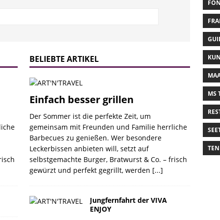
FON
FRA
GUI
KUN
BELIEBTE ARTIKEL
MAA
MS 
Einfach besser grillen
RES
Der Sommer ist die perfekte Zeit, um
liche
gemeinsam mit Freunden und Familie herrliche
SEE
Barbecues zu genießen. Wer besondere
Leckerbissen anbieten will, setzt auf
TEN
risch
selbstgemachte Burger, Bratwurst & Co. – frisch
gewürzt und perfekt gegrillt, werden
[...]
Jungfernfahrt der VIVA
ENJOY