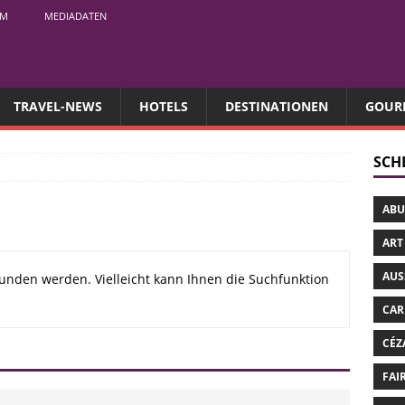
UM
MEDIADATEN
TRAVEL-NEWS
HOTELS
DESTINATIONEN
GOUR
SCH
ABU
ART
AUS
unden werden. Vielleicht kann Ihnen die Suchfunktion
CAR
CÉZ
FAI