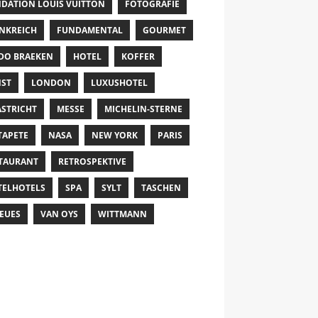
DATION LOUIS VUITTON
FOTOGRAFIE
NKREICH
FUNDAMENTAL
GOURMET
DO BRAEKEN
HOTEL
KOFFER
ST
LONDON
LUXUSHOTEL
STRICHT
MESSE
MICHELIN-STERNE
TAPETE
NASA
NEW YORK
PARIS
TAURANT
RETROSPEKTIVE
TELHOTELS
SPA
SYLT
TASCHEN
EUES
VAN OYS
WITTMANN