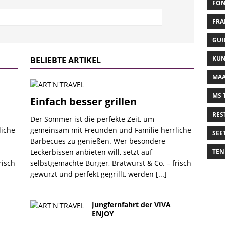
FON
FRA
GUI
KUN
BELIEBTE ARTIKEL
MAA
MS 
Einfach besser grillen
RES
Der Sommer ist die perfekte Zeit, um
liche
gemeinsam mit Freunden und Familie herrliche
SEE
Barbecues zu genießen. Wer besondere
Leckerbissen anbieten will, setzt auf
TEN
risch
selbstgemachte Burger, Bratwurst & Co. – frisch
gewürzt und perfekt gegrillt, werden
[...]
Jungfernfahrt der VIVA
ENJOY