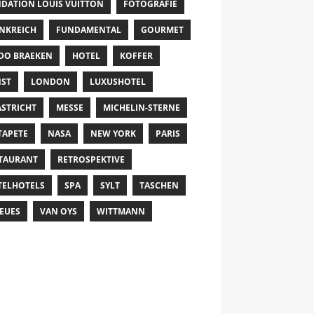
DATION LOUIS VUITTON
FOTOGRAFIE
NKREICH
FUNDAMENTAL
GOURMET
DO BRAEKEN
HOTEL
KOFFER
ST
LONDON
LUXUSHOTEL
STRICHT
MESSE
MICHELIN-STERNE
TAPETE
NASA
NEW YORK
PARIS
TAURANT
RETROSPEKTIVE
TELHOTELS
SPA
SYLT
TASCHEN
EUES
VAN OYS
WITTMANN