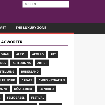
MET
THE LUXURY ZONE
LAGWÖRTER
 DHABI
ALESSI
APOLLO
ART
 DUS
ARTEDONNA
ARTIST
STELLUNG
BUDERSAND
L FRIEDRIK
CREATE
CYRUS HEYDARIAN
ANNE
DÜSSELDORF
EX NIHILO
R
FELIX GABEL
FESTIVAL