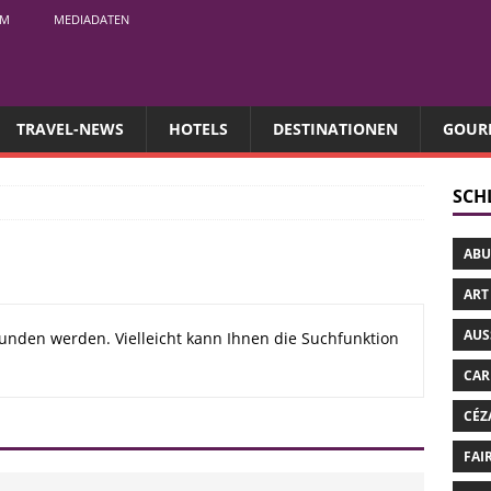
UM
MEDIADATEN
TRAVEL-NEWS
HOTELS
DESTINATIONEN
GOUR
SCH
ABU
ART
AUS
unden werden. Vielleicht kann Ihnen die Suchfunktion
CAR
CÉZ
FAI