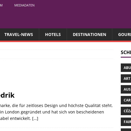
UM
MEDIADATEN
TRAVEL-NEWS
HOTELS
DESTINATIONEN
GOUR
SCH
ABU
ART
AUS
edrik
CAR
marke, die für zeitloses Design und höchste Qualität steht.
CÉZ
n in London gegründet und hat sich von bescheidenen
abel entwickelt.
[…]
FAI