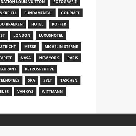
DATION LOUIS VUITTON
FOTOGRAFIE
NKREICH
FUNDAMENTAL
GOURMET
DO BRAEKEN
HOTEL
KOFFER
ST
LONDON
LUXUSHOTEL
STRICHT
MESSE
MICHELIN-STERNE
TAPETE
NASA
NEW YORK
PARIS
TAURANT
RETROSPEKTIVE
TELHOTELS
SPA
SYLT
TASCHEN
EUES
VAN OYS
WITTMANN