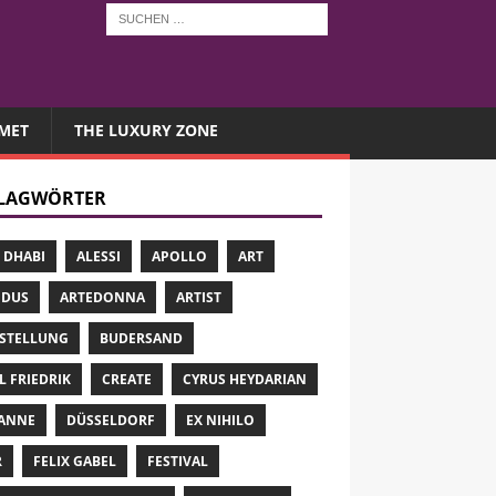
MET
THE LUXURY ZONE
LAGWÖRTER
 DHABI
ALESSI
APOLLO
ART
 DUS
ARTEDONNA
ARTIST
STELLUNG
BUDERSAND
L FRIEDRIK
CREATE
CYRUS HEYDARIAN
ANNE
DÜSSELDORF
EX NIHILO
R
FELIX GABEL
FESTIVAL