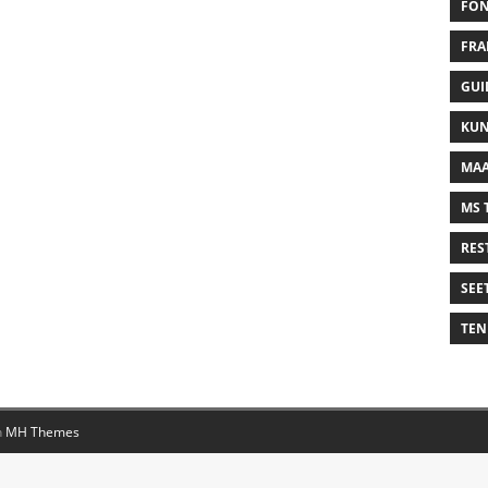
FON
FRA
GUI
KUN
MAA
MS 
RES
SEE
TEN
n
MH Themes