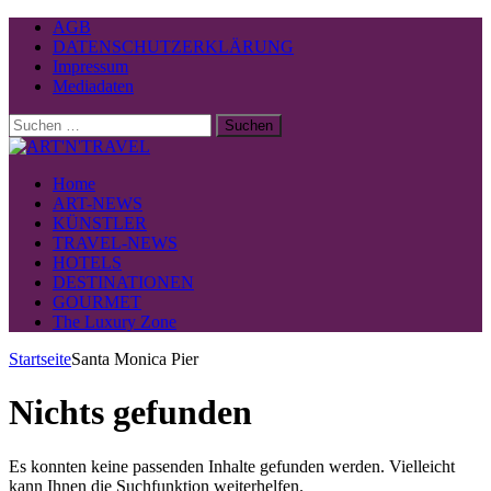
AGB
DATENSCHUTZERKLÄRUNG
Impressum
Mediadaten
Suchen
nach:
Home
ART-NEWS
KÜNSTLER
TRAVEL-NEWS
HOTELS
DESTINATIONEN
GOURMET
The Luxury Zone
Startseite
Santa Monica Pier
Nichts gefunden
Es konnten keine passenden Inhalte gefunden werden. Vielleicht
kann Ihnen die Suchfunktion weiterhelfen.