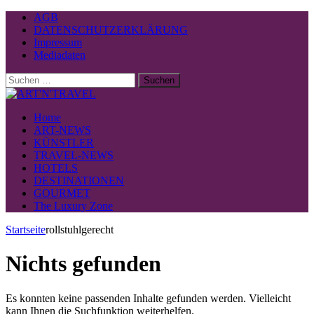
AGB
DATENSCHUTZERKLÄRUNG
Impressum
Mediadaten
Suchen
nach:
Home
ART-NEWS
KÜNSTLER
TRAVEL-NEWS
HOTELS
DESTINATIONEN
GOURMET
The Luxury Zone
Startseite
rollstuhlgerecht
Nichts gefunden
Es konnten keine passenden Inhalte gefunden werden. Vielleicht
kann Ihnen die Suchfunktion weiterhelfen.