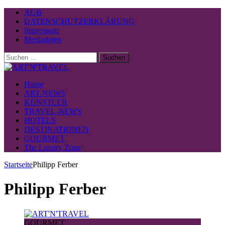
AGB
DATENSCHUTZERKLÄRUNG
Impressum
Mediadaten
Suchen
nach:
Home
ART-NEWS
KÜNSTLER
TRAVEL-NEWS
HOTELS
DESTINATIONEN
GOURMET
The Luxury Zone
Startseite
Philipp Ferber
Philipp Ferber
GOURMET