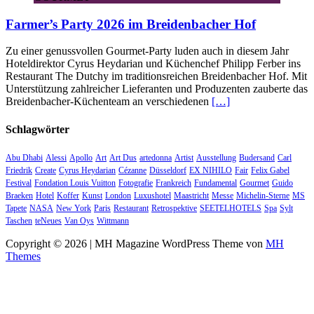
Farmer’s Party 2026 im Breidenbacher Hof
Zu einer genussvollen Gourmet-Party luden auch in diesem Jahr
Hoteldirektor Cyrus Heydarian und Küchenchef Philipp Ferber ins
Restaurant The Dutchy im traditionsreichen Breidenbacher Hof. Mit
Unterstützung zahlreicher Lieferanten und Produzenten zauberte das
Breidenbacher-Küchenteam an verschiedenen
[…]
Schlagwörter
Abu Dhabi
Alessi
Apollo
Art
Art Dus
artedonna
Artist
Ausstellung
Budersand
Carl
Friedrik
Create
Cyrus Heydarian
Cézanne
Düsseldorf
EX NIHILO
Fair
Felix Gabel
Festival
Fondation Louis Vuitton
Fotografie
Frankreich
Fundamental
Gourmet
Guido
Braeken
Hotel
Koffer
Kunst
London
Luxushotel
Maastricht
Messe
Michelin-Sterne
MS
Tapete
NASA
New York
Paris
Restaurant
Retrospektive
SEETELHOTELS
Spa
Sylt
Taschen
teNeues
Van Oys
Wittmann
Copyright © 2026 | MH Magazine WordPress Theme von
MH
Themes