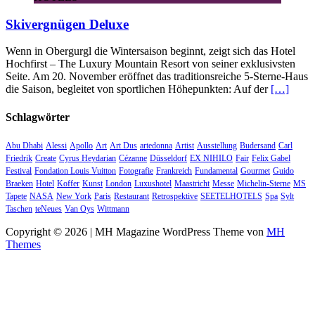
Skivergnügen Deluxe
Wenn in Obergurgl die Wintersaison beginnt, zeigt sich das Hotel
Hochfirst – The Luxury Mountain Resort von seiner exklusivsten
Seite. Am 20. November eröffnet das traditionsreiche 5-Sterne-Haus
die Saison, begleitet von sportlichen Höhepunkten: Auf der
[…]
Schlagwörter
Abu Dhabi
Alessi
Apollo
Art
Art Dus
artedonna
Artist
Ausstellung
Budersand
Carl
Friedrik
Create
Cyrus Heydarian
Cézanne
Düsseldorf
EX NIHILO
Fair
Felix Gabel
Festival
Fondation Louis Vuitton
Fotografie
Frankreich
Fundamental
Gourmet
Guido
Braeken
Hotel
Koffer
Kunst
London
Luxushotel
Maastricht
Messe
Michelin-Sterne
MS
Tapete
NASA
New York
Paris
Restaurant
Retrospektive
SEETELHOTELS
Spa
Sylt
Taschen
teNeues
Van Oys
Wittmann
Copyright © 2026 | MH Magazine WordPress Theme von
MH
Themes