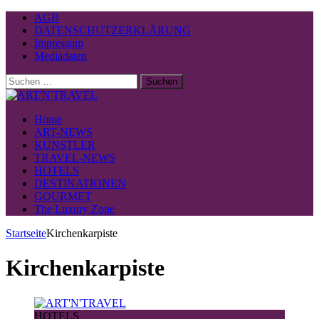
AGB
DATENSCHUTZERKLÄRUNG
Impressum
Mediadaten
Suchen
nach:
Home
ART-NEWS
KÜNSTLER
TRAVEL-NEWS
HOTELS
DESTINATIONEN
GOURMET
The Luxury Zone
Startseite
Kirchenkarpiste
Kirchenkarpiste
HOTELS