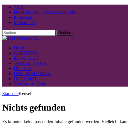
AGB
DATENSCHUTZERKLÄRUNG
Impressum
Mediadaten
Suchen
nach:
Home
ART-NEWS
KÜNSTLER
TRAVEL-NEWS
HOTELS
DESTINATIONEN
GOURMET
The Luxury Zone
Startseite
Kensei
Nichts gefunden
Es konnten keine passenden Inhalte gefunden werden. Vielleicht kann