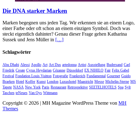
Die DNA starker Marken
Marken begegnen uns jeden Tag. Wir erkennen sie an einem Logo,
einer Farbe oder oft schon an einem einzigen Symbol. Doch was
steckt eigentlich dahinter? Genau dieser Frage gehen Katharina
Sussek und Jens Müller in
[…]
Schlagwörter
Abu Dhabi
Alessi
Apollo
Art
Art Dus
artedonna
Artist
Ausstellung
Budersand
Carl
Friedrik
Create
Cyrus Heydarian
Cézanne
Düsseldorf
EX NIHILO
Fair
Felix Gabel
Festival
Fondation Louis Vuitton
Fotografie
Frankreich
Fundamental
Gourmet
Guido
Braeken
Hotel
Koffer
Kunst
London
Luxushotel
Maastricht
Messe
Michelin-Sterne
MS
Tapete
NASA
New York
Paris
Restaurant
Retrospektive
SEETELHOTELS
Spa
Sylt
Taschen
teNeues
Van Oys
Wittmann
Copyright © 2026 | MH Magazine WordPress Theme von
MH
Themes