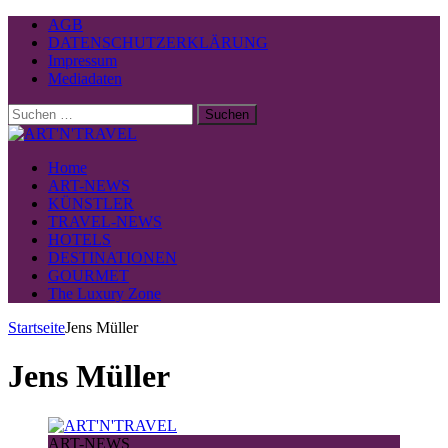
AGB
DATENSCHUTZERKLÄRUNG
Impressum
Mediadaten
Suchen
nach:
Home
ART-NEWS
KÜNSTLER
TRAVEL-NEWS
HOTELS
DESTINATIONEN
GOURMET
The Luxury Zone
Startseite
Jens Müller
Jens Müller
ART-NEWS