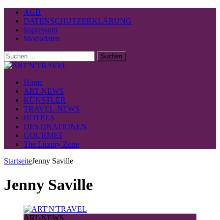
AGB
DATENSCHUTZERKLÄRUNG
Impressum
Mediadaten
Suchen
nach:
Home
ART-NEWS
KÜNSTLER
TRAVEL-NEWS
HOTELS
DESTINATIONEN
GOURMET
The Luxury Zone
Startseite
Jenny Saville
Jenny Saville
ART-NEWS