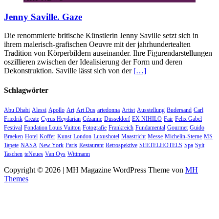
Jenny Saville. Gaze
Die renommierte britische Künstlerin Jenny Saville setzt sich in
ihrem malerisch-grafischen Oeuvre mit der jahrhundertealten
Tradition von Körperbildern auseinander. Ihre Figurendarstellungen
oszillieren zwischen der Idealisierung der Form und deren
Dekonstruktion. Saville lässt sich von der
[…]
Schlagwörter
Abu Dhabi
Alessi
Apollo
Art
Art Dus
artedonna
Artist
Ausstellung
Budersand
Carl
Friedrik
Create
Cyrus Heydarian
Cézanne
Düsseldorf
EX NIHILO
Fair
Felix Gabel
Festival
Fondation Louis Vuitton
Fotografie
Frankreich
Fundamental
Gourmet
Guido
Braeken
Hotel
Koffer
Kunst
London
Luxushotel
Maastricht
Messe
Michelin-Sterne
MS
Tapete
NASA
New York
Paris
Restaurant
Retrospektive
SEETELHOTELS
Spa
Sylt
Taschen
teNeues
Van Oys
Wittmann
Copyright © 2026 | MH Magazine WordPress Theme von
MH
Themes