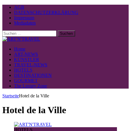
AGB
DATENSCHUTZERKLÄRUNG
Impressum
Mediadaten
Suchen
nach:
Home
ART-NEWS
KÜNSTLER
TRAVEL-NEWS
HOTELS
DESTINATIONEN
GOURMET
The Luxury Zone
Startseite
Hotel de la Ville
Hotel de la Ville
HOTELS