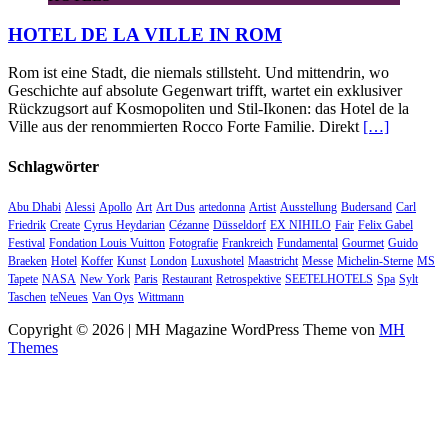
HOTEL DE LA VILLE IN ROM
Rom ist eine Stadt, die niemals stillsteht. Und mittendrin, wo
Geschichte auf absolute Gegenwart trifft, wartet ein exklusiver
Rückzugsort auf Kosmopoliten und Stil-Ikonen: das Hotel de la
Ville aus der renommierten Rocco Forte Familie. Direkt
[…]
Schlagwörter
Abu Dhabi
Alessi
Apollo
Art
Art Dus
artedonna
Artist
Ausstellung
Budersand
Carl
Friedrik
Create
Cyrus Heydarian
Cézanne
Düsseldorf
EX NIHILO
Fair
Felix Gabel
Festival
Fondation Louis Vuitton
Fotografie
Frankreich
Fundamental
Gourmet
Guido
Braeken
Hotel
Koffer
Kunst
London
Luxushotel
Maastricht
Messe
Michelin-Sterne
MS
Tapete
NASA
New York
Paris
Restaurant
Retrospektive
SEETELHOTELS
Spa
Sylt
Taschen
teNeues
Van Oys
Wittmann
Copyright © 2026 | MH Magazine WordPress Theme von
MH
Themes