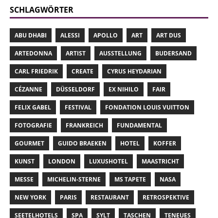
SCHLAGWÖRTER
ABU DHABI
ALESSI
APOLLO
ART
ART DUS
ARTEDONNA
ARTIST
AUSSTELLUNG
BUDERSAND
CARL FRIEDRIK
CREATE
CYRUS HEYDARIAN
CÉZANNE
DÜSSELDORF
EX NIHILO
FAIR
FELIX GABEL
FESTIVAL
FONDATION LOUIS VUITTON
FOTOGRAFIE
FRANKREICH
FUNDAMENTAL
GOURMET
GUIDO BRAEKEN
HOTEL
KOFFER
KUNST
LONDON
LUXUSHOTEL
MAASTRICHT
MESSE
MICHELIN-STERNE
MS TAPETE
NASA
NEW YORK
PARIS
RESTAURANT
RETROSPEKTIVE
SEETELHOTELS
SPA
SYLT
TASCHEN
TENEUES