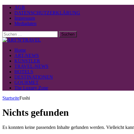
AGB
DATENSCHUTZERKLÄRUNG
Impressum
Mediadaten
Suchen
nach:
Home
ART-NEWS
KÜNSTLER
TRAVEL-NEWS
HOTELS
DESTINATIONEN
GOURMET
The Luxury Zone
Startseite
Fushi
Nichts gefunden
Es konnten keine passenden Inhalte gefunden werden. Vielleicht kann