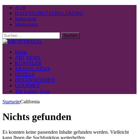
AGB
DATENSCHUTZERKLÄRUNG
Impressum
Mediadaten
Suchen
nach:
Home
ART-NEWS
KÜNSTLER
TRAVEL-NEWS
HOTELS
DESTINATIONEN
GOURMET
The Luxury Zone
Startseite
California
Nichts gefunden
Es konnten keine passenden Inhalte gefunden werden. Vielleicht
kann Ihnen die Suchfunktion weiterhelfen.