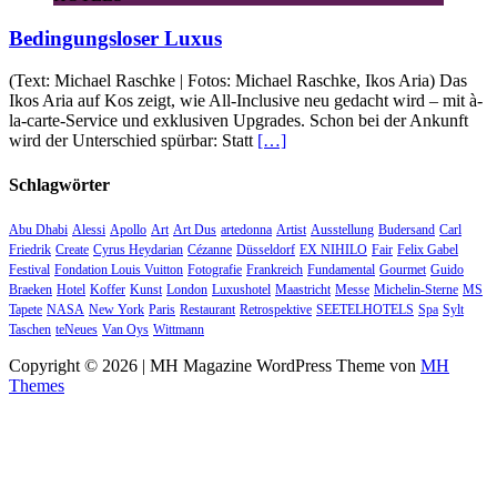
Bedingungsloser Luxus
(Text: Michael Raschke | Fotos: Michael Raschke, Ikos Aria) Das
Ikos Aria auf Kos zeigt, wie All-Inclusive neu gedacht wird – mit à-
la-carte-Service und exklusiven Upgrades. Schon bei der Ankunft
wird der Unterschied spürbar: Statt
[…]
Schlagwörter
Abu Dhabi
Alessi
Apollo
Art
Art Dus
artedonna
Artist
Ausstellung
Budersand
Carl
Friedrik
Create
Cyrus Heydarian
Cézanne
Düsseldorf
EX NIHILO
Fair
Felix Gabel
Festival
Fondation Louis Vuitton
Fotografie
Frankreich
Fundamental
Gourmet
Guido
Braeken
Hotel
Koffer
Kunst
London
Luxushotel
Maastricht
Messe
Michelin-Sterne
MS
Tapete
NASA
New York
Paris
Restaurant
Retrospektive
SEETELHOTELS
Spa
Sylt
Taschen
teNeues
Van Oys
Wittmann
Copyright © 2026 | MH Magazine WordPress Theme von
MH
Themes