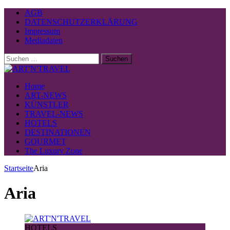
AGB
DATENSCHUTZERKLÄRUNG
Impressum
Mediadaten
Suchen
nach:
Home
ART-NEWS
KÜNSTLER
TRAVEL-NEWS
HOTELS
DESTINATIONEN
GOURMET
The Luxury Zone
Startseite
Aria
Aria
HOTELS