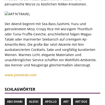
peruanische Würze zu köstlichen Nikkei-Kreationen.
Der Abend beginnt mit Sea-Bass-Sashimi, Yuzu und
getrocknetem Miso, Crispy Rice mit würzigem Thunfisch
oder Tuna-Truffle-Ceviche; anschließend folgen Wagyu-
Tataki oder marinierter Seebarsch auf cremigem Aji-
Amarillo-Reis. Die große Bar setzt Akzente mit fein
ausbalancierten Cocktails, Sake und sorgfältig kuratierten
Weinen. Warmes Licht, elegante Materialien und
unaufdringlicher Service schaffen ein Wohlfühl-Ambiente,
das Kenner und Neugierige gleichermaßen überzeugt.
www.jumeirah.com
SCHLAGWÖRTER
ABU DHABI
ALESSI
APOLLO
ART
ART DUS