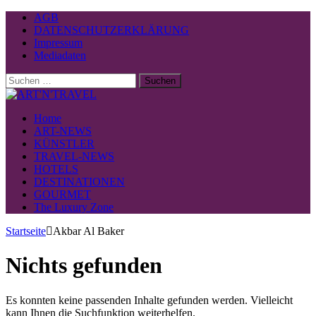
AGB
DATENSCHUTZERKLÄRUNG
Impressum
Mediadaten
Suchen
nach:
Home
ART-NEWS
KÜNSTLER
TRAVEL-NEWS
HOTELS
DESTINATIONEN
GOURMET
The Luxury Zone
Startseite
Akbar Al Baker
Nichts gefunden
Es konnten keine passenden Inhalte gefunden werden. Vielleicht
kann Ihnen die Suchfunktion weiterhelfen.