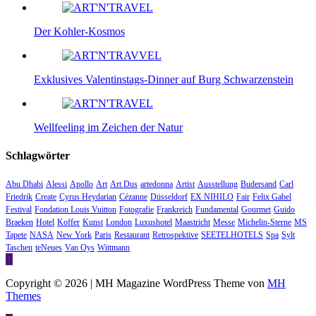
Der Kohler-Kosmos
Exklusives Valentinstags-Dinner auf Burg Schwarzenstein
Wellfeeling im Zeichen der Natur
Schlagwörter
Abu Dhabi
Alessi
Apollo
Art
Art Dus
artedonna
Artist
Ausstellung
Budersand
Carl
Friedrik
Create
Cyrus Heydarian
Cézanne
Düsseldorf
EX NIHILO
Fair
Felix Gabel
Festival
Fondation Louis Vuitton
Fotografie
Frankreich
Fundamental
Gourmet
Guido
Braeken
Hotel
Koffer
Kunst
London
Luxushotel
Maastricht
Messe
Michelin-Sterne
MS
Tapete
NASA
New York
Paris
Restaurant
Retrospektive
SEETELHOTELS
Spa
Sylt
Taschen
teNeues
Van Oys
Wittmann
Copyright © 2026 | MH Magazine WordPress Theme von
MH
Themes