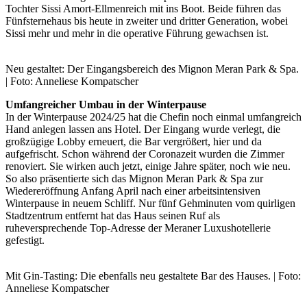
Tochter Sissi Amort-Ellmenreich mit ins Boot. Beide führen das
Fünfsternehaus bis heute in zweiter und dritter Generation, wobei
Sissi mehr und mehr in die operative Führung gewachsen ist.
Neu gestaltet: Der Eingangsbereich des Mignon Meran Park & Spa.
| Foto: Anneliese Kompatscher
Umfangreicher Umbau in der Winterpause
In der Winterpause 2024/25 hat die Chefin noch einmal umfangreich
Hand anlegen lassen ans Hotel. Der Eingang wurde verlegt, die
großzügige Lobby erneuert, die Bar vergrößert, hier und da
aufgefrischt. Schon während der Coronazeit wurden die Zimmer
renoviert. Sie wirken auch jetzt, einige Jahre später, noch wie neu.
So also präsentierte sich das Mignon Meran Park & Spa zur
Wiedereröffnung Anfang April nach einer arbeitsintensiven
Winterpause in neuem Schliff. Nur fünf Gehminuten vom quirligen
Stadtzentrum entfernt hat das Haus seinen Ruf als
ruheversprechende Top-Adresse der Meraner Luxushotellerie
gefestigt.
Mit Gin-Tasting: Die ebenfalls neu gestaltete Bar des Hauses. | Foto:
Anneliese Kompatscher