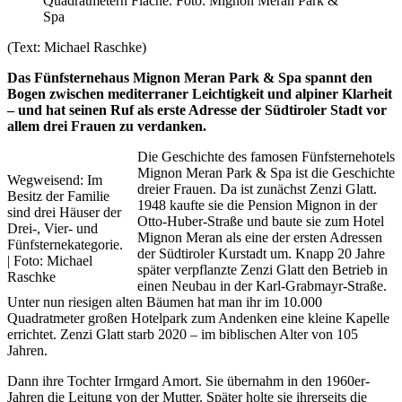
Quadratmetern Fläche. Foto: Mignon Meran Park &
Spa
(Text: Michael Raschke)
Das Fünfsternehaus Mignon Meran Park & Spa spannt den
Bogen zwischen mediterraner Leichtigkeit und alpiner Klarheit
– und hat seinen Ruf als erste Adresse der Südtiroler Stadt vor
allem drei Frauen zu verdanken.
Die Geschichte des famosen Fünfsternehotels
Mignon Meran Park & Spa ist die Geschichte
Wegweisend: Im
dreier Frauen. Da ist zunächst Zenzi Glatt.
Besitz der Familie
1948 kaufte sie die Pension Mignon in der
sind drei Häuser der
Otto-Huber-Straße und baute sie zum Hotel
Drei-, Vier- und
Mignon Meran als eine der ersten Adressen
Fünfsternekategorie.
der Südtiroler Kurstadt um. Knapp 20 Jahre
| Foto: Michael
später verpflanzte Zenzi Glatt den Betrieb in
Raschke
einen Neubau in der Karl-Grabmayr-Straße.
Unter nun riesigen alten Bäumen hat man ihr im 10.000
Quadratmeter großen Hotelpark zum Andenken eine kleine Kapelle
errichtet. Zenzi Glatt starb 2020 – im biblischen Alter von 105
Jahren.
Dann ihre Tochter Irmgard Amort. Sie übernahm in den 1960er-
Jahren die Leitung von der Mutter. Später holte sie ihrerseits die