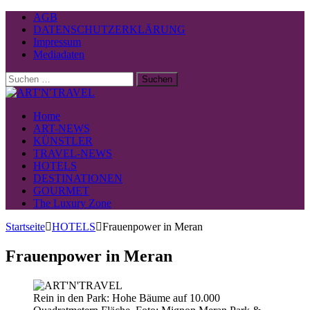
AGB
DATENSCHUTZERKLÄRUNG
Impressum
Mediadaten
Suchen
nach:
Home
ART-NEWS
KÜNSTLER
TRAVEL-NEWS
HOTELS
DESTINATIONEN
GOURMET
The Luxury Zone
Startseite
HOTELS
Frauenpower in Meran
Frauenpower in Meran
Rein in den Park: Hohe Bäume auf 10.000