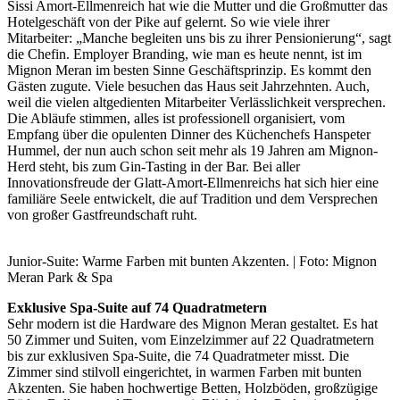
Sissi Amort-Ellmenreich hat wie die Mutter und die Großmutter das
Hotelgeschäft von der Pike auf gelernt. So wie viele ihrer
Mitarbeiter: „Manche begleiten uns bis zu ihrer Pensionierung“, sagt
die Chefin. Employer Branding, wie man es heute nennt, ist im
Mignon Meran im besten Sinne Geschäftsprinzip. Es kommt den
Gästen zugute. Viele besuchen das Haus seit Jahrzehnten. Auch,
weil die vielen altgedienten Mitarbeiter Verlässlichkeit versprechen.
Die Abläufe stimmen, alles ist professionell organisiert, vom
Empfang über die opulenten Dinner des Küchenchefs Hanspeter
Hummel, der nun auch schon seit mehr als 19 Jahren am Mignon-
Herd steht, bis zum Gin-Tasting in der Bar. Bei aller
Innovationsfreude der Glatt-Amort-Ellmenreichs hat sich hier eine
familiäre Seele entwickelt, die auf Tradition und dem Versprechen
von großer Gastfreundschaft ruht.
Junior-Suite: Warme Farben mit bunten Akzenten. | Foto: Mignon
Meran Park & Spa
Exklusive Spa-Suite auf 74 Quadratmetern
Sehr modern ist die Hardware des Mignon Meran gestaltet. Es hat
50 Zimmer und Suiten, vom Einzelzimmer auf 22 Quadratmetern
bis zur exklusiven Spa-Suite, die 74 Quadratmeter misst. Die
Zimmer sind stilvoll eingerichtet, in warmen Farben mit bunten
Akzenten. Sie haben hochwertige Betten, Holzböden, großzügige