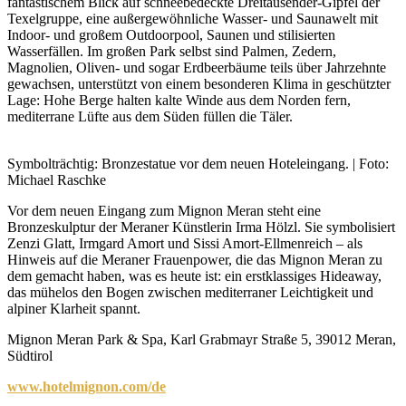
fantastischem Blick auf schneebedeckte Dreitausender-Gipfel der
Texelgruppe, eine außergewöhnliche Wasser- und Saunawelt mit
Indoor- und großem Outdoorpool, Saunen und stilisierten
Wasserfällen. Im großen Park selbst sind Palmen, Zedern,
Magnolien, Oliven- und sogar Erdbeerbäume teils über Jahrzehnte
gewachsen, unterstützt von einem besonderen Klima in geschützter
Lage: Hohe Berge halten kalte Winde aus dem Norden fern,
mediterrane Lüfte aus dem Süden füllen die Täler.
Symbolträchtig: Bronzestatue vor dem neuen Hoteleingang. | Foto:
Michael Raschke
Vor dem neuen Eingang zum Mignon Meran steht eine
Bronzeskulptur der Meraner Künstlerin Irma Hölzl. Sie symbolisiert
Zenzi Glatt, Irmgard Amort und Sissi Amort-Ellmenreich – als
Hinweis auf die Meraner Frauenpower, die das Mignon Meran zu
dem gemacht haben, was es heute ist: ein erstklassiges Hideaway,
das mühelos den Bogen zwischen mediterraner Leichtigkeit und
alpiner Klarheit spannt.
Mignon Meran Park & Spa, Karl Grabmayr Straße 5, 39012 Meran,
Südtirol
www.hotelmignon.com/de