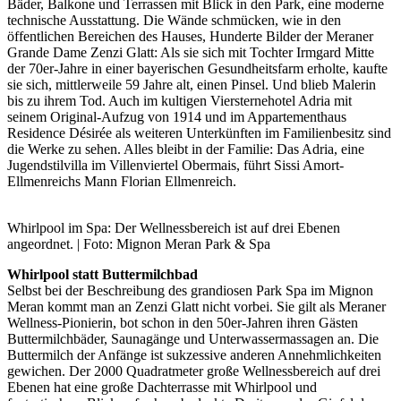
Bäder, Balkone und Terrassen mit Blick in den Park, eine moderne
technische Ausstattung. Die Wände schmücken, wie in den
öffentlichen Bereichen des Hauses, Hunderte Bilder der Meraner
Grande Dame Zenzi Glatt: Als sie sich mit Tochter Irmgard Mitte
der 70er-Jahre in einer bayerischen Gesundheitsfarm erholte, kaufte
sie sich, mittlerweile 59 Jahre alt, einen Pinsel. Und blieb Malerin
bis zu ihrem Tod. Auch im kultigen Viersternehotel Adria mit
seinem Original-Aufzug von 1914 und im Appartementhaus
Residence Désirée als weiteren Unterkünften im Familienbesitz sind
die Werke zu sehen. Alles bleibt in der Familie: Das Adria, eine
Jugendstilvilla im Villenviertel Obermais, führt Sissi Amort-
Ellmenreichs Mann Florian Ellmenreich.
Whirlpool im Spa: Der Wellnessbereich ist auf drei Ebenen
angeordnet. | Foto: Mignon Meran Park & Spa
Whirlpool statt Buttermilchbad
Selbst bei der Beschreibung des grandiosen Park Spa im Mignon
Meran kommt man an Zenzi Glatt nicht vorbei. Sie gilt als Meraner
Wellness-Pionierin, bot schon in den 50er-Jahren ihren Gästen
Buttermilchbäder, Saunagänge und Unterwassermassagen an. Die
Buttermilch der Anfänge ist sukzessive anderen Annehmlichkeiten
gewichen. Der 2000 Quadratmeter große Wellnessbereich auf drei
Ebenen hat eine große Dachterrasse mit Whirlpool und