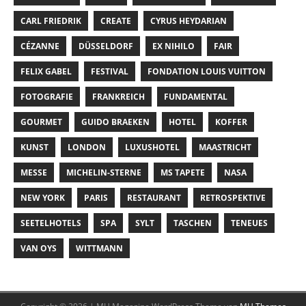
CARL FRIEDRIK
CREATE
CYRUS HEYDARIAN
CÉZANNE
DÜSSELDORF
EX NIHILO
FAIR
FELIX GABEL
FESTIVAL
FONDATION LOUIS VUITTON
FOTOGRAFIE
FRANKREICH
FUNDAMENTAL
GOURMET
GUIDO BRAEKEN
HOTEL
KOFFER
KUNST
LONDON
LUXUSHOTEL
MAASTRICHT
MESSE
MICHELIN-STERNE
MS TAPETE
NASA
NEW YORK
PARIS
RESTAURANT
RETROSPEKTIVE
SEETELHOTELS
SPA
SYLT
TASCHEN
TENEUES
VAN OYS
WITTMANN