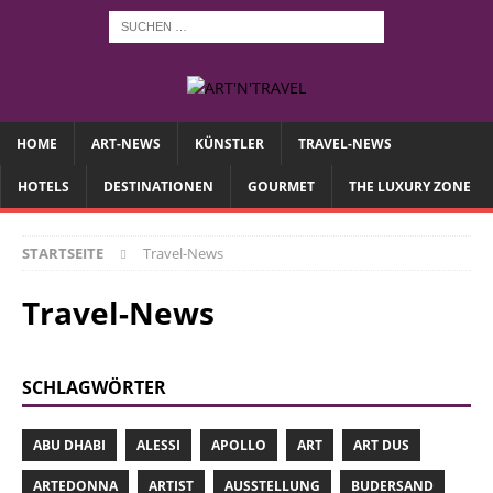
HOME
ART-NEWS
KÜNSTLER
TRAVEL-NEWS
HOTELS
DESTINATIONEN
GOURMET
THE LUXURY ZONE
STARTSEITE
Travel-News
Travel-News
SCHLAGWÖRTER
ABU DHABI
ALESSI
APOLLO
ART
ART DUS
ARTEDONNA
ARTIST
AUSSTELLUNG
BUDERSAND