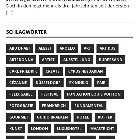
Doch in den jetzt mehr als drei Jahrzehnten seit der ersten
[…]
SCHLAGWÖRTER
ABU DHABI
ALESSI
APOLLO
ART
ART DUS
ARTEDONNA
ARTIST
AUSSTELLUNG
BUDERSAND
CARL FRIEDRIK
CREATE
CYRUS HEYDARIAN
CÉZANNE
DÜSSELDORF
EX NIHILO
FAIR
FELIX GABEL
FESTIVAL
FONDATION LOUIS VUITTON
FOTOGRAFIE
FRANKREICH
FUNDAMENTAL
GOURMET
GUIDO BRAEKEN
HOTEL
KOFFER
KUNST
LONDON
LUXUSHOTEL
MAASTRICHT