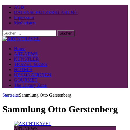
AGB
DATENSCHUTZERKLÄRUNG
Impressum
Mediadaten
Suchen
nach:
Home
ART-NEWS
KÜNSTLER
TRAVEL-NEWS
HOTELS
DESTINATIONEN
GOURMET
The Luxury Zone
Startseite
Sammlung Otto Gerstenberg
Sammlung Otto Gerstenberg
ART-NEWS