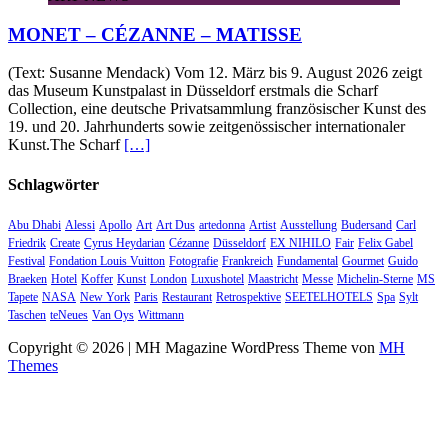
MONET – CÉZANNE – MATISSE
(Text: Susanne Mendack) Vom 12. März bis 9. August 2026 zeigt
das Museum Kunstpalast in Düsseldorf erstmals die Scharf
Collection, eine deutsche Privatsammlung französischer Kunst des
19. und 20. Jahrhunderts sowie zeitgenössischer internationaler
Kunst.The Scharf
[…]
Schlagwörter
Abu Dhabi
Alessi
Apollo
Art
Art Dus
artedonna
Artist
Ausstellung
Budersand
Carl
Friedrik
Create
Cyrus Heydarian
Cézanne
Düsseldorf
EX NIHILO
Fair
Felix Gabel
Festival
Fondation Louis Vuitton
Fotografie
Frankreich
Fundamental
Gourmet
Guido
Braeken
Hotel
Koffer
Kunst
London
Luxushotel
Maastricht
Messe
Michelin-Sterne
MS
Tapete
NASA
New York
Paris
Restaurant
Retrospektive
SEETELHOTELS
Spa
Sylt
Taschen
teNeues
Van Oys
Wittmann
Copyright © 2026 | MH Magazine WordPress Theme von
MH
Themes