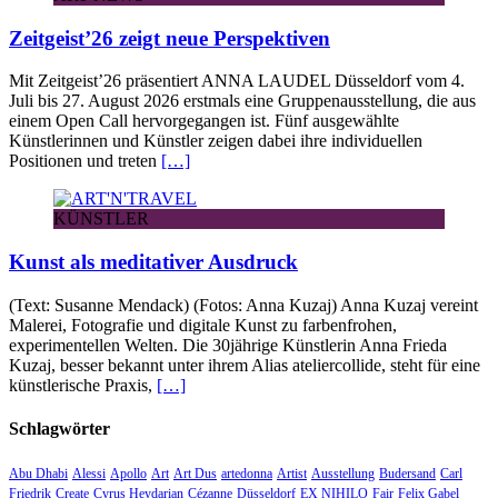
Zeitgeist’26 zeigt neue Perspektiven
Mit Zeitgeist’26 präsentiert ANNA LAUDEL Düsseldorf vom 4.
Juli bis 27. August 2026 erstmals eine Gruppenausstellung, die aus
einem Open Call hervorgegangen ist. Fünf ausgewählte
Künstlerinnen und Künstler zeigen dabei ihre individuellen
Positionen und treten
[…]
KÜNSTLER
Kunst als meditativer Ausdruck
(Text: Susanne Mendack) (Fotos: Anna Kuzaj) Anna Kuzaj vereint
Malerei, Fotografie und digitale Kunst zu farbenfrohen,
experimentellen Welten. Die 30jährige Künstlerin Anna Frieda
Kuzaj, besser bekannt unter ihrem Alias ateliercollide, steht für eine
künstlerische Praxis,
[…]
Schlagwörter
Abu Dhabi
Alessi
Apollo
Art
Art Dus
artedonna
Artist
Ausstellung
Budersand
Carl
Friedrik
Create
Cyrus Heydarian
Cézanne
Düsseldorf
EX NIHILO
Fair
Felix Gabel