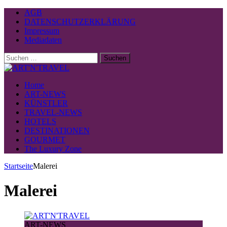
AGB
DATENSCHUTZERKLÄRUNG
Impressum
Mediadaten
Suchen
nach:
Home
ART-NEWS
KÜNSTLER
TRAVEL-NEWS
HOTELS
DESTINATIONEN
GOURMET
The Luxury Zone
Startseite
Malerei
Malerei
ART-NEWS