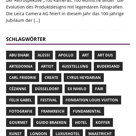
der Retrospektive „100 Kameras, 100 Ikonische Bilder“ die
Evolution des Produktdesigns mit legendären Fotografien.
Die Leica Camera AG feiert in diesem Jahr das 100-jährige
Jubiläum der
[…]
SCHLAGWÖRTER
ABU DHABI
ALESSI
APOLLO
ART
ART DUS
ARTEDONNA
ARTIST
AUSSTELLUNG
BUDERSAND
CARL FRIEDRIK
CREATE
CYRUS HEYDARIAN
CÉZANNE
DÜSSELDORF
EX NIHILO
FAIR
FELIX GABEL
FESTIVAL
FONDATION LOUIS VUITTON
FOTOGRAFIE
FRANKREICH
FUNDAMENTAL
GOURMET
GUIDO BRAEKEN
HOTEL
KOFFER
KUNST
LONDON
LUXUSHOTEL
MAASTRICHT