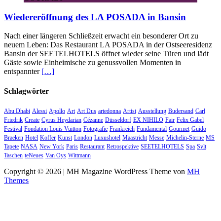
Wiedereröffnung des LA POSADA in Bansin
Nach einer längeren Schließzeit erwacht ein besonderer Ort zu
neuem Leben: Das Restaurant LA POSADA in der Ostseeresidenz
Bansin der SEETELHOTELS öffnet wieder seine Türen und lädt
Gäste sowie Einheimische zu genussvollen Momenten in
entspannter
[…]
Schlagwörter
Abu Dhabi
Alessi
Apollo
Art
Art Dus
artedonna
Artist
Ausstellung
Budersand
Carl
Friedrik
Create
Cyrus Heydarian
Cézanne
Düsseldorf
EX NIHILO
Fair
Felix Gabel
Festival
Fondation Louis Vuitton
Fotografie
Frankreich
Fundamental
Gourmet
Guido
Braeken
Hotel
Koffer
Kunst
London
Luxushotel
Maastricht
Messe
Michelin-Sterne
MS
Tapete
NASA
New York
Paris
Restaurant
Retrospektive
SEETELHOTELS
Spa
Sylt
Taschen
teNeues
Van Oys
Wittmann
Copyright © 2026 | MH Magazine WordPress Theme von
MH
Themes