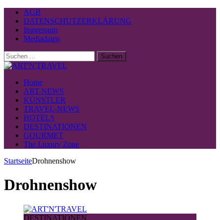
AGB
DATENSCHUTZERKLÄRUNG
Impressum
Mediadaten
Suchen
nach:
Home
ART-NEWS
KÜNSTLER
TRAVEL-NEWS
HOTELS
DESTINATIONEN
GOURMET
The Luxury Zone
Startseite
Drohnenshow
Drohnenshow
DESTINATIONEN