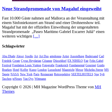
Neue Strandpromenade von Magaluf eingeweiht
Fast 10.000 Gäste nahmen auf Mallorca an der Veranstaltung mit
einem Sinfoniekonzert am Strand und einer Drohnenshow teil.
Magaluf hat mit der offiziellen Einweihung der umgestalteten
Strandpromenade „Paseo Maritimo Gabriel Escarrer Julià“ einen
weiteren wichtigen
[…]
Schlagwörter
Abu Dhabi
Alessi
Apollo
Art
Art Dus
artedonna
Artist
Ausstellung
Budersand
Carl
Friedrik
Create
Cyrus Heydarian
Cézanne
Düsseldorf
EX NIHILO
Fair
Felix Gabel
Festival
Fondation Louis Vuitton
Fotografie
Frankreich
Fundamental
Gourmet
Guido
Braeken
Hotel
Koffer
Kunst
London
Luxushotel
Maastricht
Messe
Michelin-Sterne
MS
Tapete
NASA
New York
Paris
Restaurant
Retrospektive
SEETELHOTELS
Spa
Sylt
Taschen
teNeues
Van Oys
Wittmann
Copyright © 2026 | MH Magazine WordPress Theme von
MH
Themes